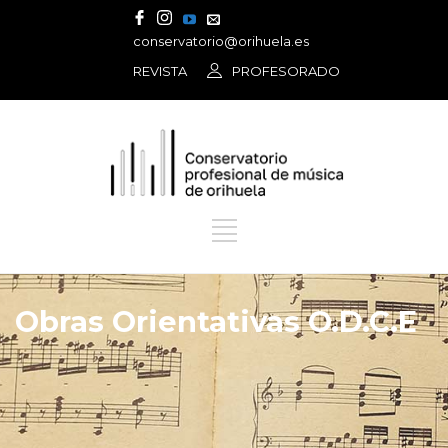
conservatorio@orihuela.es
REVISTA
PROFESORADO
Obras Orientativas O.D.C.E