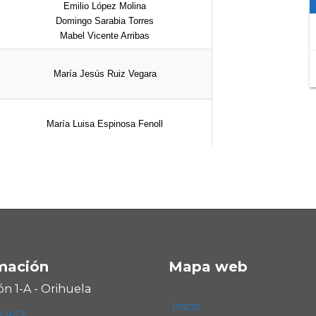
Emilio López Molina
Domingo Sarabia Torres
Mabel Vicente Arribas
María Jesús Ruiz Vegara
María Luisa Espinosa Fenoll
Pilar Fabregat Baeza
mación
Mapa web
ón 1-A - Orihuela
Inicio
0 943