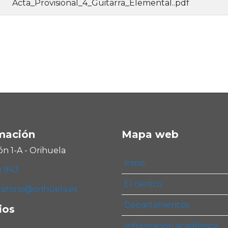
Acta_Provisional_4_Guitarra_Elemental..pdf
mación
Mapa web
ón 1-A - Orihuela
Inicio
0 943
El centro
atorio@orihuela.es
Departamentos
ios
Información académica