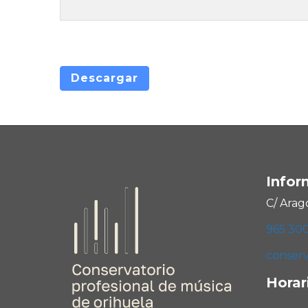
Descargar
Infor
C/ Arag
965 30
conserv
Horar