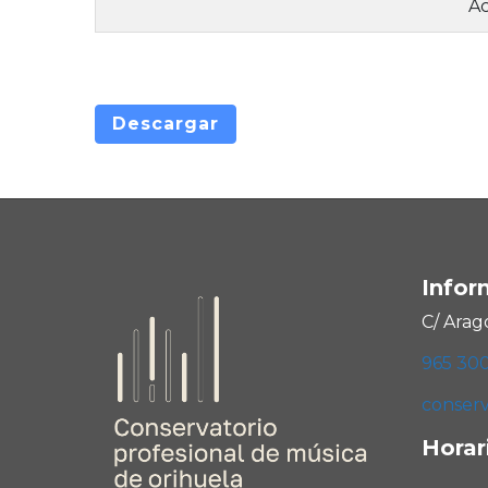
Ac
Descargar
Infor
C/ Arag
965 30
conserv
Horar