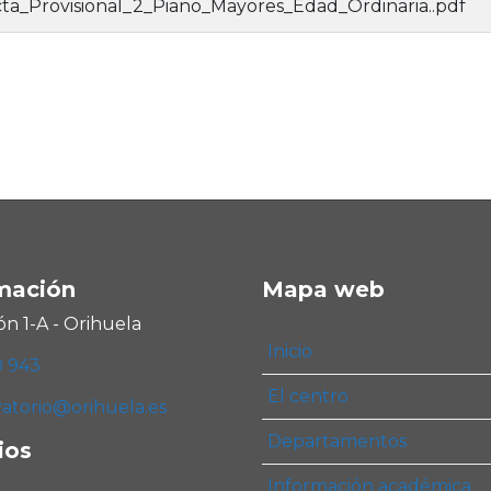
ta_Provisional_2_Piano_Mayores_Edad_Ordinaria..pdf
mación
Mapa web
ón 1-A - Orihuela
Inicio
0 943
El centro
atorio@orihuela.es
Departamentos
ios
Información académica